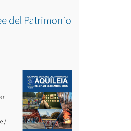
ee del Patrimonio
N
per
e /