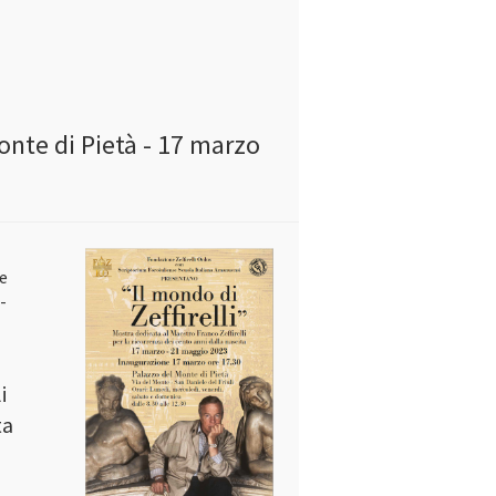
Monte di Pietà - 17 marzo
se
-
i
ta