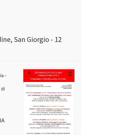
ine, San Giorgio - 12
ia -
 di
IA
o