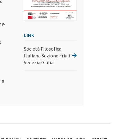
e
che
LINK
è
Società Filosofica
Italiana Sezione Friuli
Venezia Giulia
 a