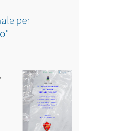
ale per
no"
a