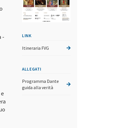
uo
LINK
 -
Itineraria FVG
ALLEGATI
Programma Dante
guida alla verità
 e
era
suo