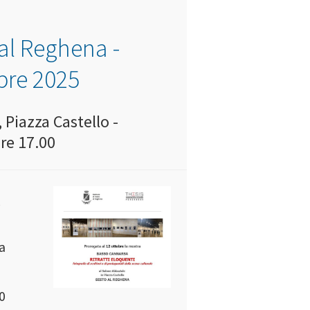
 al Reghena -
obre 2025
 Piazza Castello -
re 17.00
e
la
0