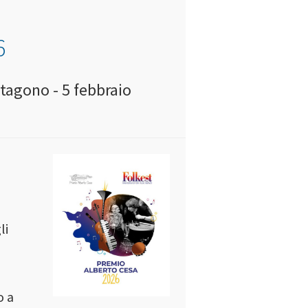
6
tagono - 5 febbraio
li
o a