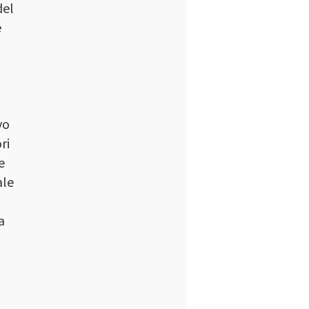
del
e
vo
ri
e
ale
a