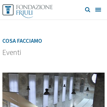
Aurei
Longobardi
Biblioteca
COSA FACCIAMO
Sedi e
Eventi
contatti