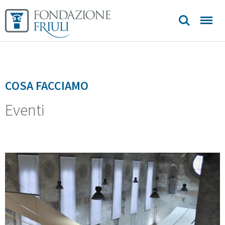
Artistico
Aurei
Longobardi
Biblioteca
COSA FACCIAMO
Eventi
Sedi e
contatti