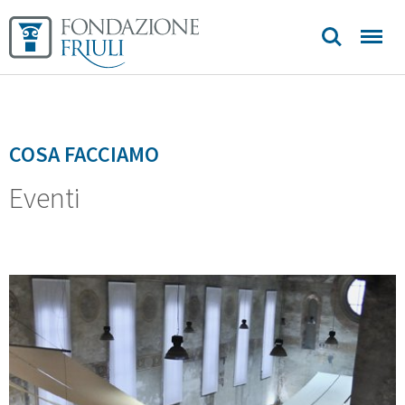
Aurei
Longobardi
Biblioteca
COSA FACCIAMO
Sedi e
Eventi
contatti