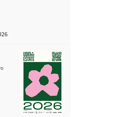
026
ro