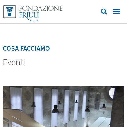
Artistico
Aurei
Longobardi
Biblioteca
COSA FACCIAMO
Eventi
Sedi e
contatti