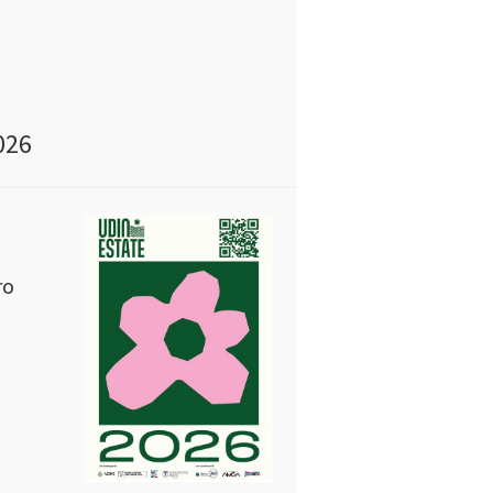
026
ro