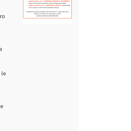
oro
a
 le
re