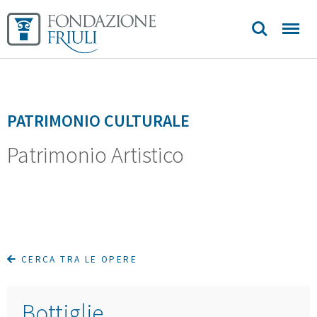
noi
Archivio
Storico
Patrimonio
PATRIMONIO CULTURALE
Artistico
Patrimonio Artistico
Aurei
Longobardi
Biblioteca
CERCA TRA LE OPERE
Sedi e
Bottiglie