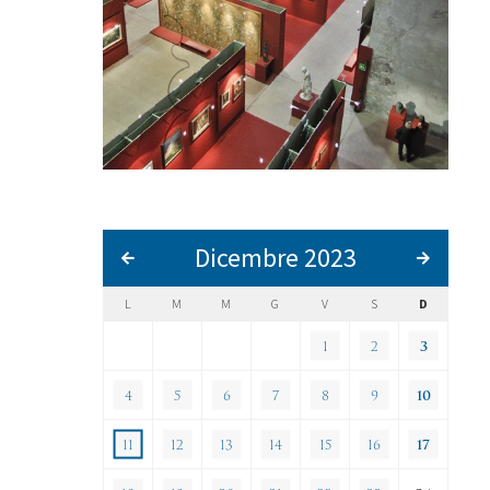
Dicembre 2023
L
M
M
G
V
S
D
1
2
3
4
5
6
7
8
9
10
11
12
13
14
15
16
17