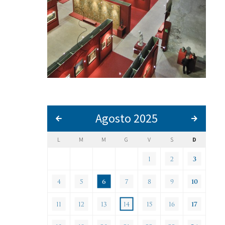
Agosto 2025
L
M
M
G
V
S
D
1
2
3
4
5
6
7
8
9
10
11
12
13
14
15
16
17