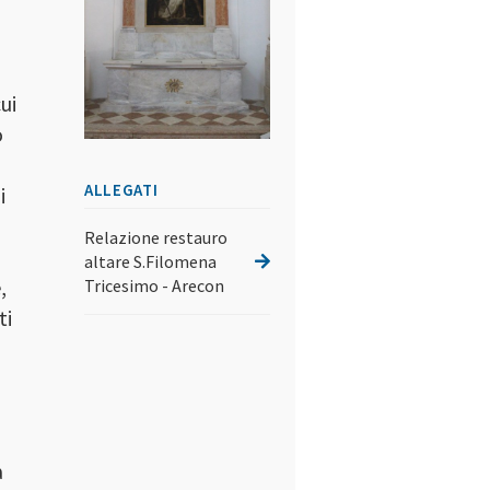
ui
o
a
ALLEGATI
i
Relazione restauro
altare S.Filomena
,
Tricesimo - Arecon
ti
a