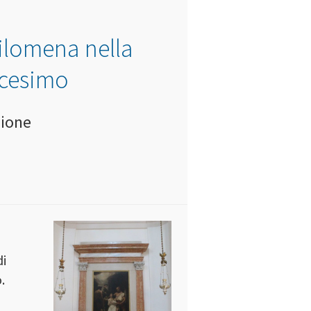
filomena nella
icesimo
zione
di
.