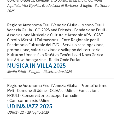
Gorizia, Gradisca, Cividale, Vito d'Asio, Brazzano di Cormons,
Aquileia, Vila Vipolže, Grado Isola di Barbana - 3 luglio - 5 ottobre
2025
Regione Autonoma Friuli Venezia Giulia - Io sono Friuli
Venezia Giulia - GO!2025 and Friends - Fondazione Friuli -
Associazione Musicale e Culturale Armonie APS - CAST
Circolo AStrofili Talmassons - Ente Regionale per il
Patrimonio Culturale del FVG – Servizio catalogazione,
promozione, valorizzazione e sviluppo del territorio -
Kulturno Umetniško Društvo Zvočni Izviri Nova Gorica -
instArt webmagazine - Radio Onde Furlane
MUSICA IN VILLA 2025
Medio Friuli - 5 luglio - 13 settembre 2025
Regione Autonoma Friuli Venezia Giulia - PromoTurismo
FVG - Comune di Udine - CCIAA di Udine - Fondazione
FRIULI - Conservatorio Jacopo Tomadini
- Confcommercio Udine
UDIN&JAZZ 2025
UDINE - 12 > 20 luglio 2025