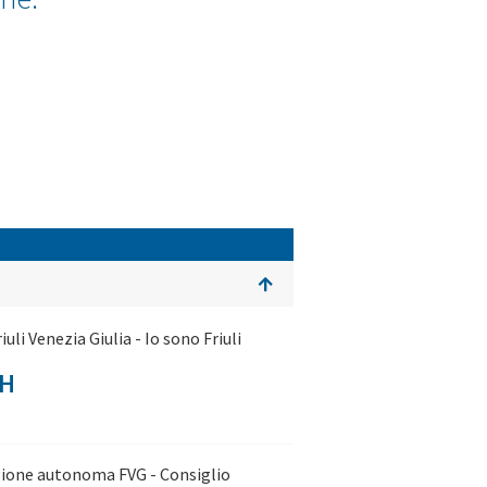
i Venezia Giulia - Io sono Friuli
AH
egione autonoma FVG - Consiglio